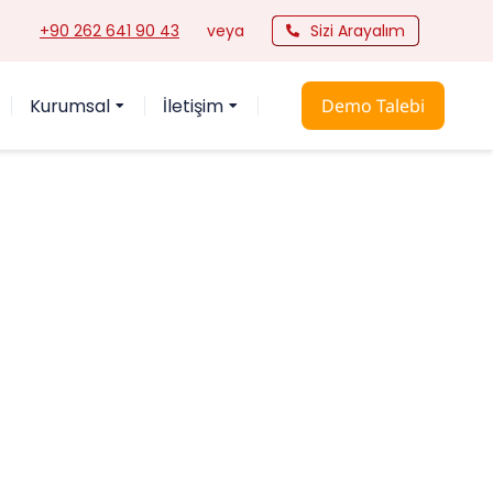
+90 262 641 90 43
veya
Sizi Arayalım
Kurumsal
İletişim
Demo Talebi