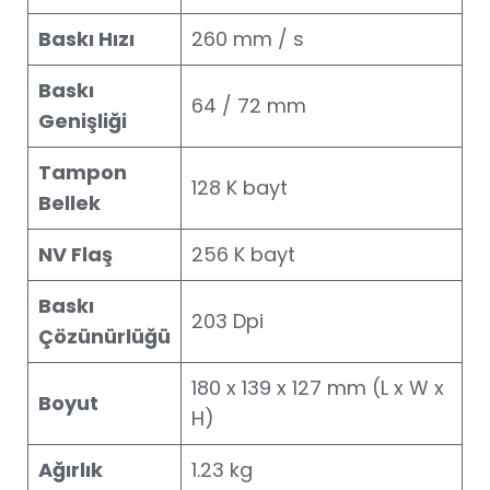
Baskı Hızı
260 mm / s
Baskı
64 / 72 mm
Genişliği
Tampon
128 K bayt
Bellek
NV Flaş
256 K bayt
Baskı
203 Dpi
Çözünürlüğü
180 x 139 x 127 mm (L x W x
Boyut
H)
Ağırlık
1.23 kg