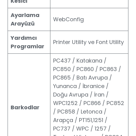
Kesici
Ayarlama
WebConfig
Arayüzü
Yardımcı
Printer Utility ve Font Utility
Programlar
PC437 / Katakana /
PC850 / PC860 / PC863 /
PC865 / Batı Avrupa /
Yunanca / İbranice /
Doğu Avrupa / İran /
WPC1252 / PC866 / PC852
Barkodlar
/ PC858 / Letonca /
Arapça / PT151,1251 /
PC737 / WPC / 1257 /