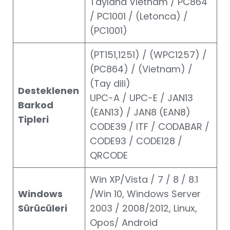
Tayland Vietnam / PC864
/ PC1001 / (Letonca) /
(PC1001)
(PT151,1251) / (WPC1257) /
(PC864) / (Vietnam) /
(Tay dili)
Desteklenen
UPC-A / UPC-E / JAN13
Barkod
(EAN13) / JAN8 (EAN8)
Tipleri
CODE39 / ITF / CODABAR /
CODE93 / CODE128 /
QRCODE
Win XP/Vista / 7 / 8 / 8.1
Windows
/Win 10, Windows Server
Sürücüleri
2003 / 2008/2012, Linux,
Opos/ Android