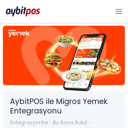
AybitPOS ile Migros Yemek
Entegrasyonu
Entegrasyonlar
By
Rana Bulut