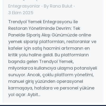
Entegrasyonlar
By
Rana Bulut
3 Ekim 2025
Trendyol Yemek Entegrasyonu ile
Restoran Yönetiminde Devrim: Tek
Panelde Sipariş Akışı Günümüzde online
yemek siparişi platformları, restoranlar ve
kafeler için satış hacmini artırmanın en
kritik yolu haline geldi. Bu platformların
başında gelen Trendyol Yemek,
milyonlarca kullanıcıya ulaşma potansiyeli
sunuyor. Ancak, çoklu platform yönetimi,
manuel giriş yüzünden operasyonel
karmaşaya, hatalara ve personel yüküne
yol açar. Aybit…