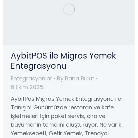
AybitPOS ile Migros Yemek
Entegrasyonu
Entegrasyonlar
By
Rana Bulut
6 Ekim 2025
AybitPos Migros Yemek Entegrasyonu ile
Tanışın! Günümüzde restoran ve kafe
işletmeleri için paket servis, ciro ve
büyümenin temelini oluşturuyor. Ne var ki,
Yemeksepeti, Getir Yemek, Trendyol