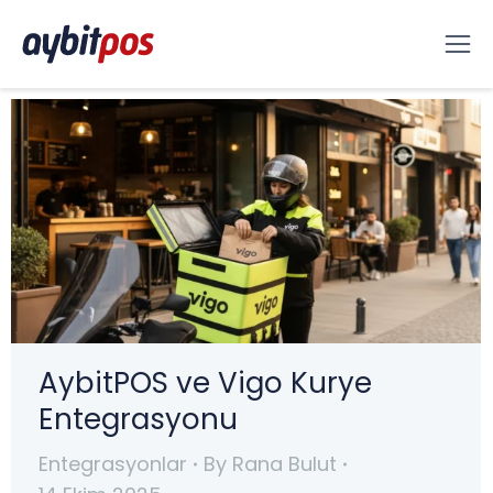
AybitPOS ve Vigo Kurye
Entegrasyonu
Entegrasyonlar
By
Rana Bulut